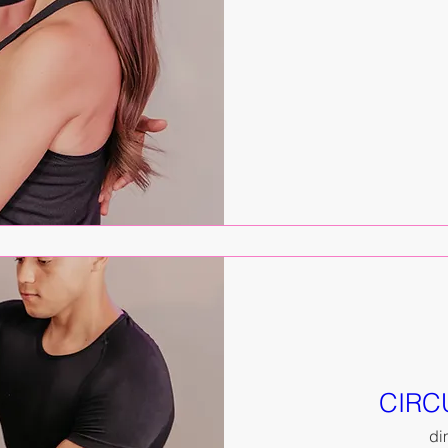
CIRCU
dim