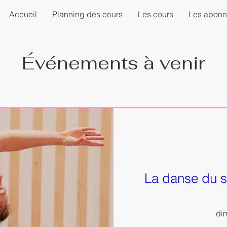
Accueil
Planning des cours
Les cours
Les abon
Événements à venir
La danse du s
dim