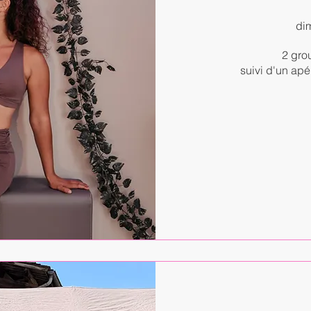
dim
2 gro
suivi d'un apér