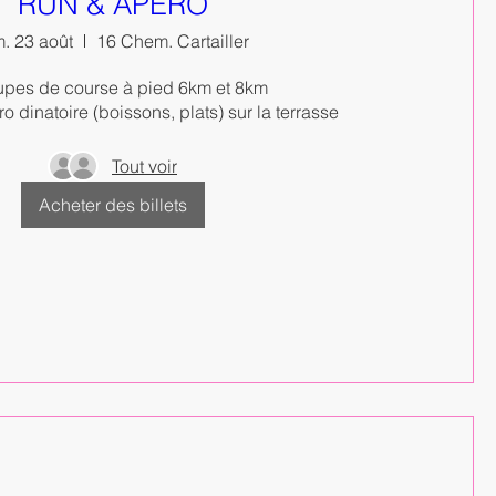
RUN & APERO
. 23 août
16 Chem. Cartailler
upes de course à pied 6km et 8km 

o dinatoire (boissons, plats) sur la terrasse
Tout voir
Acheter des billets