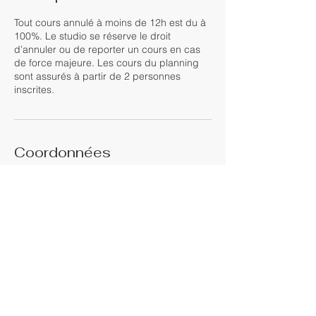
Tout cours annulé à moins de 12h est du à
100%. Le studio se réserve le droit
d’annuler ou de reporter un cours en cas
de force majeure. Les cours du planning
sont assurés à partir de 2 personnes
inscrites.
Coordonnées
16 Chem. Cartailler, 38110 Saint-Victor-de-
Cessieu, France
+33670132710
candy.araujo@orange.fr